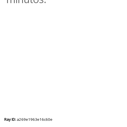
Ray ID:
a269e1963e16c60e