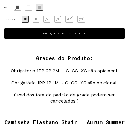
COR
PP
P
M
G
GG
XG
TAMANHO
Grades do Produto:
Obrigatório 1PP 2P 2M - G GG XG são opicional.
Obrigatório 1PP 1P 1M - G GG XG são opicional.
( Pedidos fora do padrão de grade podem ser
cancelados )
Camiseta Elastano Stair | Aurum Summer